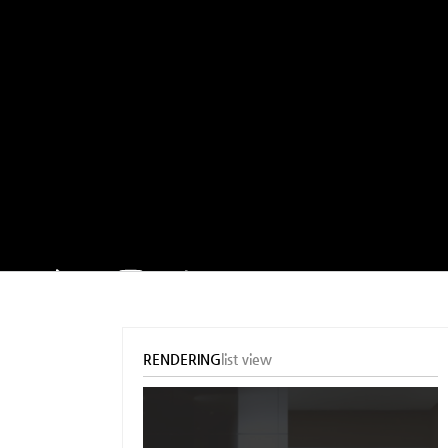
RENDERING
list view