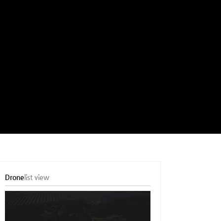
Drone
list view