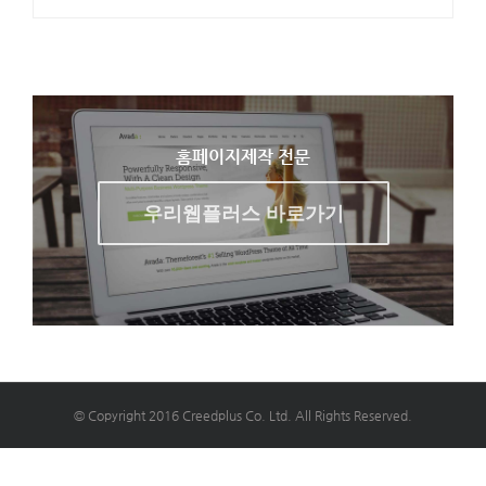
홈페이지제작 전문
우리웹플러스 바로가기
© Copyright 2016 Creedplus Co. Ltd. All Rights Reserved.